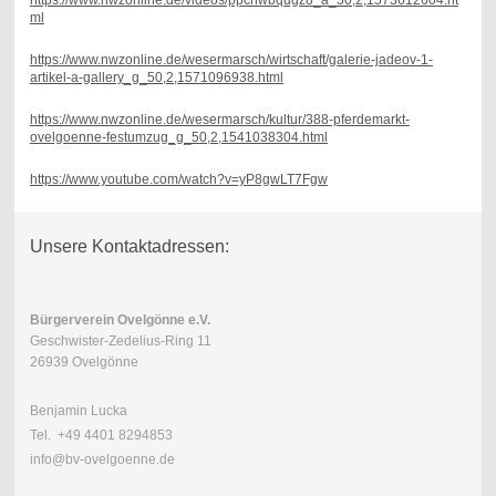
ml
https://www.nwzonline.de/wesermarsch/wirtschaft/galerie-jadeov-1-
artikel-a-gallery_g_50,2,1571096938.html
https://www.nwzonline.de/wesermarsch/kultur/388-pferdemarkt-
ovelgoenne-festumzug_g_50,2,1541038304.html
https://www.youtube.com/watch?v=yP8gwLT7Fgw
Unsere Kontaktadressen:
Bürgerverein Ovelgönne e.V.
Geschwister-Zedelius-Ring 11
26939 Ovelgönne
Benjamin Lucka
Tel. +49 4401 8294853
info@bv-ovelgoenne.de