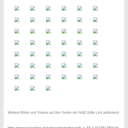
Weitere Bilder und Videos auf den Seiten der NWZ (bitte Link anklicken)
https://www.nwzonline.de/videos/ppchwbqugz8_a_50,2,1573612604.ht