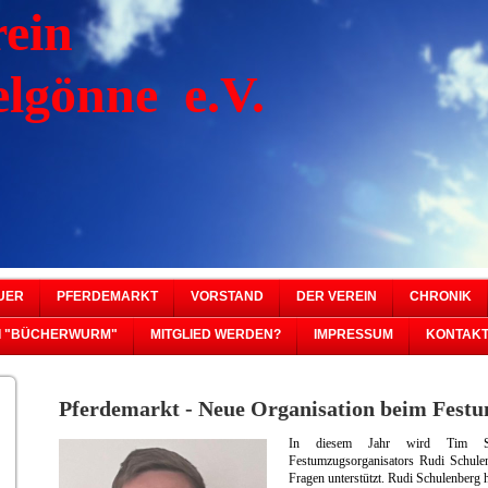
rein
nne e.V.
UER
PFERDEMARKT
VORSTAND
DER VEREIN
CHRONIK
I "BÜCHERWURM"
MITGLIED WERDEN?
IMPRESSUM
KONTAK
Pferdemarkt - Neue Organisation beim Fest
In diesem Jahr wird Tim Sch
Festumzugsorganisators Rudi Schule
Fragen unterstützt. Rudi Schulenberg h