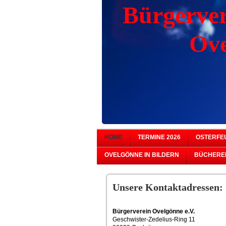
Bürgerve
Ovelgö
HOME
TERMINE 2026
OSTERFE
OVELGÖNNE IN BILDERN
BÜCHERE
Unsere Kontaktadressen:
Bürgerverein Ovelgönne e.V.
Geschwister-Zedelius-Ring 11